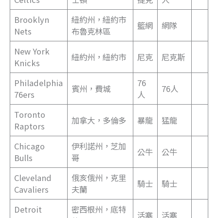
Brooklyn
紐約州，紐約市
籃網
網隊
Nets
布魯克林區
New York
紐約州，紐約市
尼克
尼克斯
Knicks
Philadelphia
76
賓州，費城
76人
76ers
人
Toronto
加拿大，多倫多
暴龍
猛龍
Raptors
Chicago
伊利諾州，芝加
公牛
公牛
Bulls
哥
Cleveland
俄亥俄州，克里
騎士
騎士
Cavaliers
夫蘭
Detroit
密西根州，底特
活塞
活塞