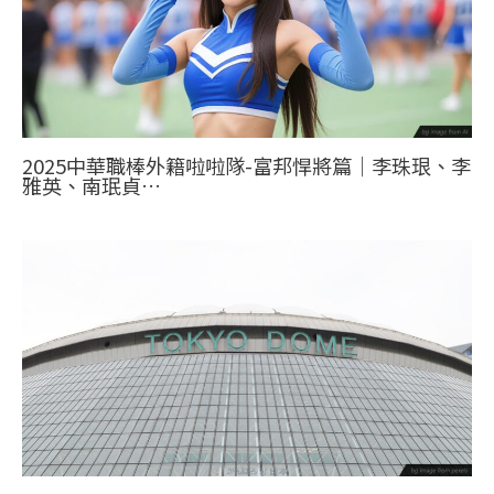
2025中華職棒外籍啦啦隊-富邦悍將篇｜李珠珢、李
雅英、南珉貞…