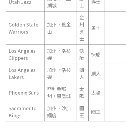
Utah Jazz
爵士
湖城
士
金
Golden State
加州，舊金
州
勇士
Warriors
山
勇
士
Los Angeles
加州，洛杉
快
快船
Clippers
磯
艇
Los Angeles
加州，洛杉
湖
湖人
Lakers
磯
人
亞利桑那
太
Phoenix Suns
太陽
州，鳳凰城
陽
Sacramento
加州，沙加
國
國王
Kings
緬度
王