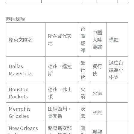
西區球隊
台
中國
所在或代表
灣
原英文隊名
大陸
備註
地
翻
翻譯
譯
獨
過往台
Dallas
德州，達拉
獨行
行
譯為小
Mavericks
斯
俠
俠
牛隊
Houston
德州，休士
火
火箭
Rockets
頓
箭
Memphis
田納西州，
灰
灰熊
Grizzlies
曼菲斯
熊
New Orleans
路易斯安那
鵜
鵜鶘