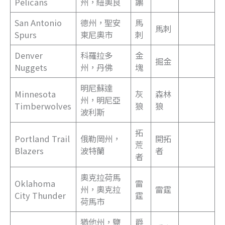
Pelicans
州，紐奧良
鶘
San Antonio
德州，聖安
馬
馬刺
Spurs
東尼奧市
刺
Denver
科羅拉多
金
掘金
Nuggets
州，丹佛
塊
明尼蘇達
Minnesota
灰
森林
州，明尼亞
Timberwolves
狼
狼
波利斯
拓
Portland Trail
俄勒岡州，
開拓
荒
Blazers
波特蘭
者
者
奧克拉荷馬
Oklahoma
雷
州，奧克拉
雷霆
City Thunder
霆
荷馬市
猶他州，鹽
爵