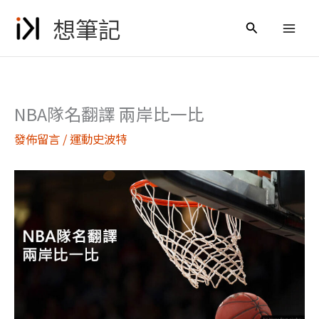
跳
想筆記
至
搜
主
尋
要
內
容
NBA隊名翻譯 兩岸比一比
發佈留言
/
運動史波特