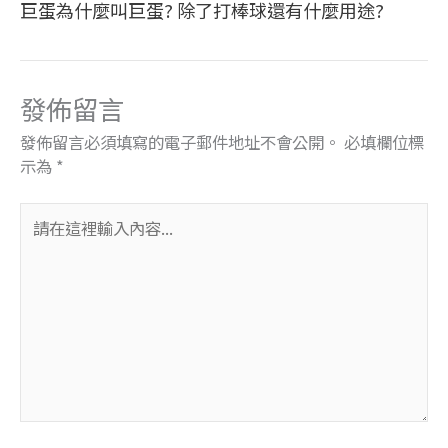
巨蛋為什麼叫巨蛋? 除了打棒球還有什麼用途?
發佈留言
發佈留言必須填寫的電子郵件地址不會公開。
必填欄位標
示為
*
請
在
這
裡
輸
入
內
容...