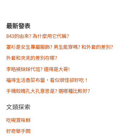
最新發表
843的由來? 為什麼用它代稱?
罩衫是女生專屬服飾? 男生能穿嗎? 和外套的差別?
外套和夾克的差別在哪?
李晧禎妹妹代班? 還得是大哥!
福得生活香菜布蕾，看似很怪卻好吃！
手機殼精孔大孔意思是? 選哪種比較好?
文類探索
吃喝賞味鮮
好奇舉手問