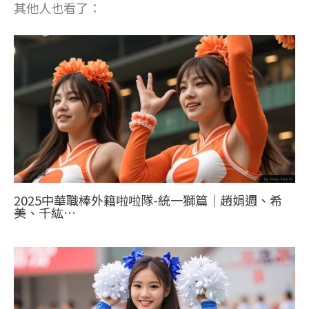
其他人也看了：
2025中華職棒外籍啦啦隊-統一獅篇｜趙娟週、希
美、千紘…