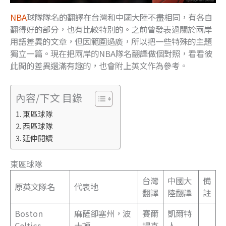
NBA
球隊隊名的翻譯在台灣和中國大陸不盡相同，有各自
翻得好的部分，也有比較特別的。之前曾發表過關於兩岸
用語差異的文章，但因範圍過廣，所以把一些特殊的主題
獨立一篇。現在把兩岸的NBA隊名翻譯做個對照，看看彼
此間的差異還滿有趣的，也會附上英文作為參考。
內容/下文 目錄
東區球隊
西區球隊
延伸閱讀
東區球隊
台灣
中國大
備
原英文隊名
代表地
翻譯
陸翻譯
註
Boston
麻薩卻塞州，波
賽爾
凱爾特
Celtics
士頓
提克
人