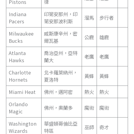
Pistons
律
Indiana
印第安那州，印
溜馬
步行者
Pacers
第安那波利斯
Milwaukee
威斯康辛州，密
公鹿
雄鹿
Bucks
爾瓦基
Atlanta
喬治亞州，亞特
老鷹
老鷹
Hawks
蘭大
Charlotte
北卡羅萊納州，
黃蜂
黃蜂
Hornets
夏洛特
Miami Heat
佛州，邁阿密
熱火
熱火
Orlando
佛州，奧蘭多
魔術
魔術
Magic
Washington
華盛頓哥倫比亞
巫師
奇才
Wizards
特區