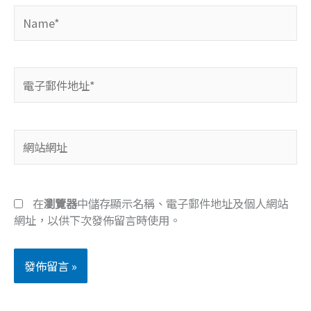
Name*
電
子
郵
件
網
地
站
址
網
*
址
在
瀏覽器
中儲存顯示名稱、電子郵件地址及個人網站
網址，以供下次發佈留言時使用。