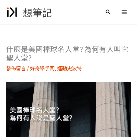
跳
想筆記
至
搜
主
尋
要
內
容
什麼是美國棒球名人堂? 為何有人叫它
聖人堂?
發佈留言
/
好奇舉手問
,
運動史波特