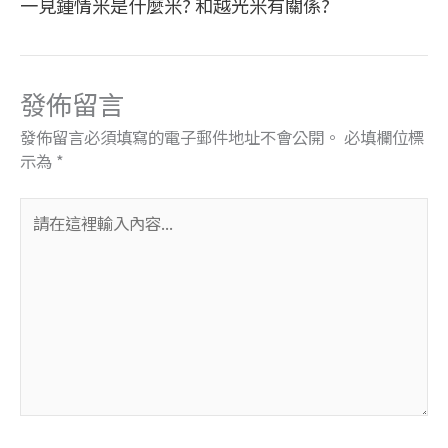
一見鍾情米是什麼米? 和越光米有關係?
發佈留言
發佈留言必須填寫的電子郵件地址不會公開。
必填欄位標
示為
*
請
在
這
裡
輸
入
內
容...