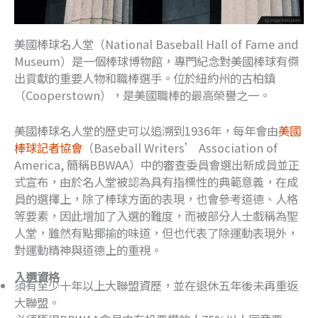
美國棒球名人堂（National Baseball Hall of Fame and
Museum）是一個棒球博物館，專門紀念對美國棒球有傑
出貢獻的重要人物和職棒選手。位於紐約州的古柏鎮
（Cooperstown），是美國職棒的最高榮譽之一。
美國棒球名人堂的歷史可以追溯到1936年，每年會由
美國
棒球記者協會
（Baseball Writers’ Association of
America, 簡稱BBWAA）中的審查委員會選出新成員並正
式宣布，由於名人堂被認為具有指標性的典範意義，在成
員的選擇上，除了棒球方面的表現，也會參考道德、人格
等要素，因此增加了入選的難度，而被部分人士戲稱為聖
人堂，雖然有點揶揄的味道，但也代表了除運動表現外，
對運動精神與道德上的重視。
入選資格
須有至少十年以上大聯盟資歷，並在退休五年後未再重返
大聯盟。