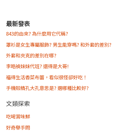
最新發表
843的由來? 為什麼用它代稱?
罩衫是女生專屬服飾? 男生能穿嗎? 和外套的差別?
外套和夾克的差別在哪?
李晧禎妹妹代班? 還得是大哥!
福得生活香菜布蕾，看似很怪卻好吃！
手機殼精孔大孔意思是? 選哪種比較好?
文類探索
吃喝賞味鮮
好奇舉手問