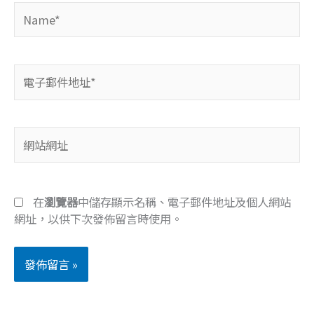
Name*
電
子
郵
件
網
地
站
址
網
*
址
在
瀏覽器
中儲存顯示名稱、電子郵件地址及個人網站
網址，以供下次發佈留言時使用。