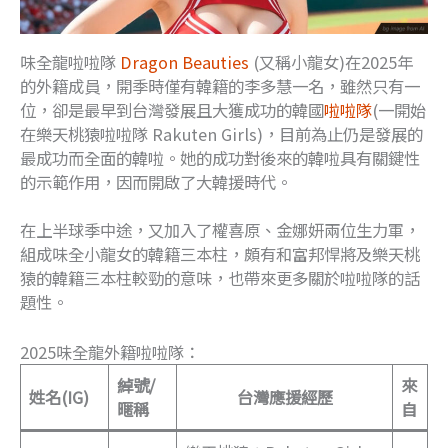
味全龍啦啦隊
Dragon Beauties
(又稱小龍女)在2025年
的外籍成員，開季時僅有韓籍的李多慧一名，雖然只有一
位，卻是最早到台灣發展且大獲成功的韓國
啦啦隊
(一開始
在樂天桃猿啦啦隊 Rakuten Girls)，目前為止仍是發展的
最成功而全面的韓啦。她的成功對後來的韓啦具有關鍵性
的示範作用，因而開啟了大韓援時代。
在上半球季中途，又加入了權喜原、金娜妍兩位生力軍，
組成味全小龍女的韓籍三本柱，頗有和富邦悍將及樂天桃
猿的韓籍三本柱較勁的意味，也帶來更多關於啦啦隊的話
題性。
2025味全龍外籍啦啦隊：
綽號/
來
姓名(IG)
台灣應援經歷
暱稱
自