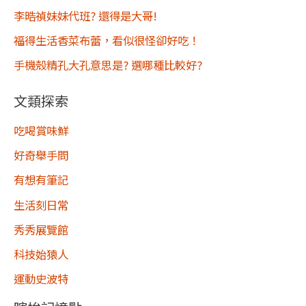
李晧禎妹妹代班? 還得是大哥!
福得生活香菜布蕾，看似很怪卻好吃！
手機殼精孔大孔意思是? 選哪種比較好?
文類探索
吃喝賞味鮮
好奇舉手問
有想有筆記
生活刻日常
秀秀展覽館
科技始猿人
運動史波特