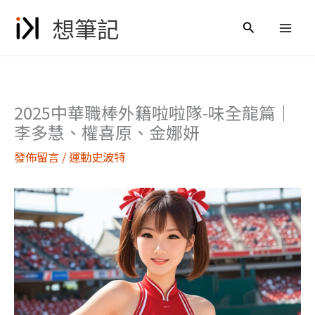
跳
想筆記
至
搜
主
尋
要
內
容
2025中華職棒外籍啦啦隊-味全龍篇｜
李多慧、權喜原、金娜妍
發佈留言
/
運動史波特