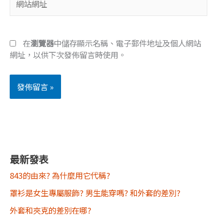
地
站
址
網
*
址
在
瀏覽器
中儲存顯示名稱、電子郵件地址及個人網站
網址，以供下次發佈留言時使用。
最新發表
843的由來? 為什麼用它代稱?
罩衫是女生專屬服飾? 男生能穿嗎? 和外套的差別?
外套和夾克的差別在哪?