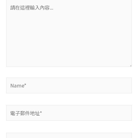
請
在
這
裡
輸
入
內
容...
Name*
電
子
郵
件
網