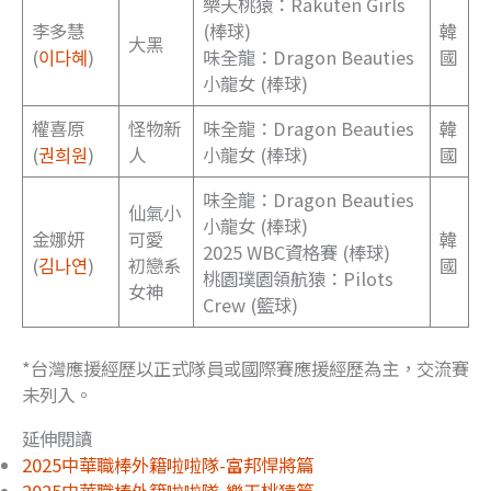
樂天桃猿：Rakuten Girls
李多慧
(棒球)
韓
大黑
(
이다혜
)
味全龍：Dragon Beauties
國
小龍女 (棒球)
權喜原
怪物新
味全龍：Dragon Beauties
韓
(
권희원
)
人
小龍女 (棒球)
國
味全龍：Dragon Beauties
仙氣小
小龍女 (棒球)
金娜妍
可愛
韓
2025 WBC資格賽 (棒球)
(
김나연
)
初戀系
國
桃園璞園領航猿：Pilots
女神
Crew (籃球)
*台灣應援經歷以正式隊員或國際賽應援經歷為主，交流賽
未列入。
延伸閱讀
2025中華職棒外籍啦啦隊-富邦悍將篇