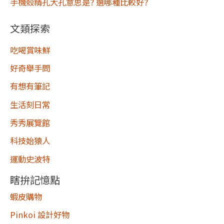
手機殼精孔大孔意思是? 選哪種比較好?
文類探索
吃喝賞味鮮
好奇舉手問
有想有筆記
生活刻日常
秀秀展覽館
科技始猿人
運動史波特
瞎拚記憶點
蝦皮購物
Pinkoi 設計好物