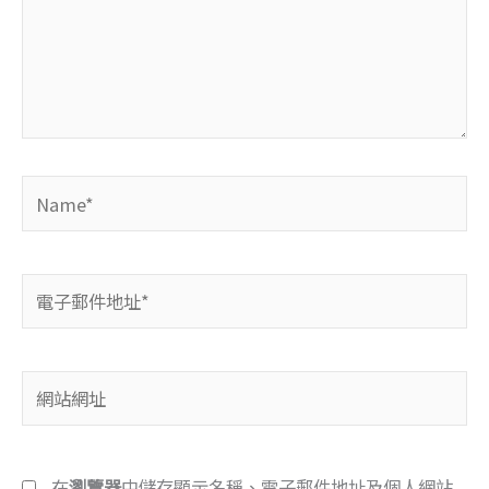
輸
入
內
容...
Name*
電
子
郵
件
網
地
站
址
網
*
址
在
瀏覽器
中儲存顯示名稱、電子郵件地址及個人網站