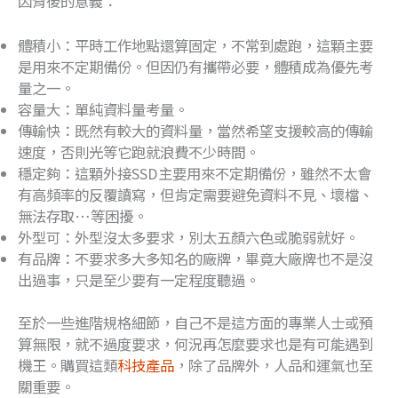
因背後的意義：
體積小：平時工作地點還算固定，不常到處跑，這顆主要
是用來不定期備份。但因仍有攜帶必要，體積成為優先考
量之一。
容量大：單純資料量考量。
傳輸快：既然有較大的資料量，當然希望支援較高的傳輸
速度，否則光等它跑就浪費不少時間。
穩定夠：這顆外接SSD主要用來不定期備份，雖然不太會
有高頻率的反覆讀寫，但肯定需要避免資料不見、壞檔、
無法存取…等困擾。
外型可：外型沒太多要求，別太五顏六色或脆弱就好。
有品牌：不要求多大多知名的廠牌，畢竟大廠牌也不是沒
出過事，只是至少要有一定程度聽過。
至於一些進階規格細節，自己不是這方面的專業人士或預
算無限，就不過度要求，何況再怎麼要求也是有可能遇到
機王。購買這類
科技產品
，除了品牌外，人品和運氣也至
關重要。