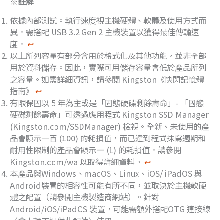
※
註解
依據內部測試。執行速度視主機硬體、軟體及使用方式而
異。需搭配 USB 3.2 Gen 2 主機裝置以獲得最佳傳輸速
度。
↩︎
以上所列容量有部分會用於格式化及其他功能，並非全部
用於資料儲存。因此，實際可用儲存容量會低於產品所列
之容量。如需詳細資訊，請參閱 Kingston《快閃記憶體
指南》
↩︎
有限保固以 5 年為主或是「固態硬碟剩餘壽命」- 「固態
硬碟剩餘壽命」可透過應用程式 Kingston SSD Manager
(Kingston.com/SSDManager) 檢視。全新、未使用的產
品會顯示一百 (100) 的耗損值，而已達到程式抹寫週期和
耐用性限制的產品會顯示一 (1) 的耗損值。請參閱
Kingston.com/wa 以取得詳細資料。
↩︎
本產品與Windows、macOS、Linux、iOS/ iPadOS 與
Android裝置的相容性可能有所不同，並取決於主機軟硬
體之配置（請參閱主機製造商網站）。針對
Android/iOS/iPadOS 裝置，可能需額外搭配OTG 連接線