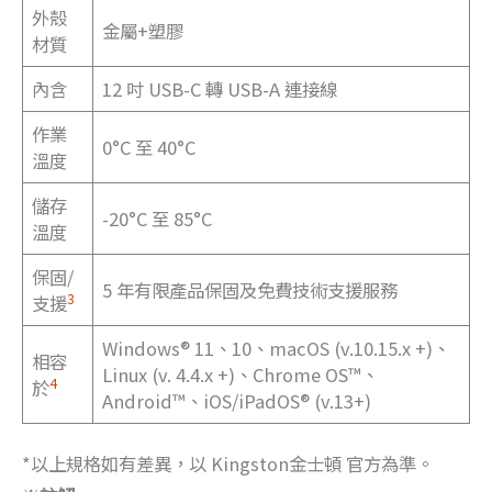
外殼
金屬+塑膠
材質
內含
12 吋 USB-C 轉 USB-A 連接線
作業
0°C 至 40°C
溫度
儲存
-20°C 至 85°C
溫度
保固/
5 年有限產品保固及免費技術支援服務
3
支援
Windows® 11、10、macOS (v.10.15.x +)、
相容
Linux (v. 4.4.x +)、Chrome OS™、
4
於
Android™、iOS/iPadOS® (v.13+)
*以上規格如有差異，以 Kingston金士頓 官方為準。