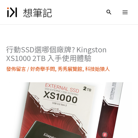
跳
想筆記
至
搜
主
尋
要
內
容
行動SSD選哪個廠牌? Kingston
XS1000 2TB 入手使用體驗
發佈留言
/
好奇舉手問
,
秀秀展覽館
,
科技始猿人