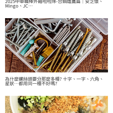
2025中華職棒外籍啦啦隊-台鋼雄鷹篇｜安芝儇、
Mingo、JC…
為什麼螺絲頭要分那麼多種? 十字、一字、六角、
星狀…都用同一種不好嗎?