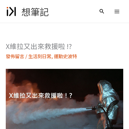
跳
想筆記
至
搜
主
尋
要
內
容
X維拉又出來救援啦 !?
發佈留言
/
生活刻日常
,
運動史波特