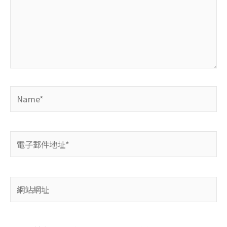
輸
入
內
容...
Name*
電
子
郵
件
網
地
站
址
網
*
址