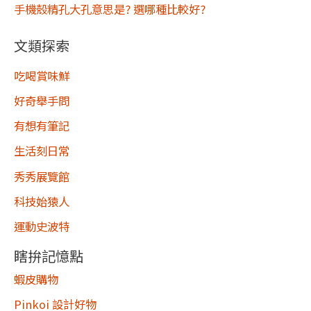
手機殼精孔大孔意思是? 選哪種比較好?
文類探索
吃喝賞味鮮
好奇舉手問
有想有筆記
生活刻日常
秀秀展覽館
科技始猿人
運動史波特
瞎拚記憶點
蝦皮購物
Pinkoi 設計好物