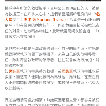
棒球中有所謂的救援投手，其中公認表現最佳的人，被稱
為救援王。在許多人心中，這個榮譽是屬於退役的MLB
名
人堂
投手：
李維拉(Mariano Rivera)
。原本是一個正面的
稱呼，但在鄉民的創意衍伸下，遇到負面事情常被推託責
任的對象，也被稱為X維拉，此時就常見網友留言道：「X
維拉又出來救援啦！」。
常見的例子像是台灣政黨遇到不利自己的局面時，推託是
敵對陣營執政時留下的爛攤子，來為自己的失敗轉移責
任。敵對陣營執政時的領導者，往往就會成為被推拖、背
黑鍋的對象。
如
民進黨
執政時拉馬英九救援，或
國民黨
執政時拉陳水扁
救援，而這兩人也因此被稱為馬維拉、扁維拉。甚至在有
人正經詢問棒球的最佳救援投手或救援王是誰時，也有人
以此戲稱。
假如這種情況過於頻繁，無論原因是否真實，都容易被認
為沒有擔當，只是在迴避當下應負的責任，而遭到嘲諷或