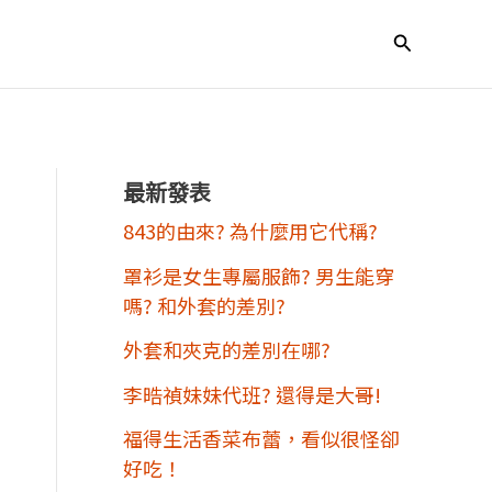
搜
尋
最新發表
843的由來? 為什麼用它代稱?
罩衫是女生專屬服飾? 男生能穿
嗎? 和外套的差別?
外套和夾克的差別在哪?
李晧禎妹妹代班? 還得是大哥!
福得生活香菜布蕾，看似很怪卻
好吃！