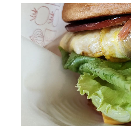
Cousins
為
什
麼
叫
「表
弟」?