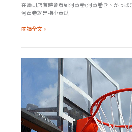
在壽司店有時會看到河童卷(河童巻き、かっぱ
河童卷就是指小黃瓜
壽
閱讀全文 »
司
店
的
河
童
卷
是
什
麼?
為
什
麼
叫