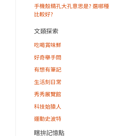
手機殼精孔大孔意思是? 選哪種
比較好?
文類探索
吃喝賞味鮮
好奇舉手問
有想有筆記
生活刻日常
秀秀展覽館
科技始猿人
運動史波特
瞎拚記憶點