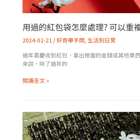
用過的紅包袋怎麼處理? 可以重
2024-01-21
/
好奇舉手問
,
生活刻日常
過年喜慶收到紅包，拿出裡面的金錢或其他東西後
來說，除了過年的
用
閱讀全文 »
過
的
紅
包
袋
怎
麼