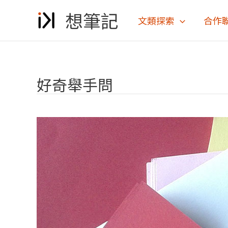
跳
想筆記
至
文類探索
合作
主
要
內
容
好奇舉手問