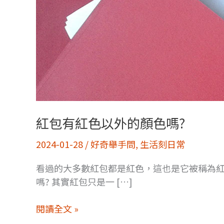
紅包有紅色以外的顏色嗎?
2024-01-28
/
好奇舉手問
,
生活刻日常
看過的大多數紅包都是紅色，這也是它被稱為
嗎? 其實紅包只是一 […]
紅
閱讀全文 »
包