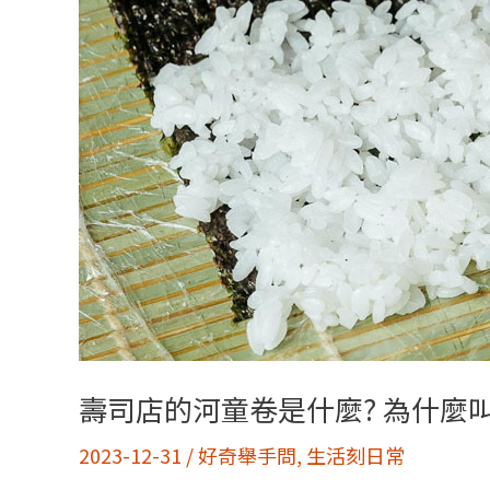
處
理?
可
以
重
複
使
用
嗎
壽司店的河童卷是什麼? 為什麼
2023-12-31
/
好奇舉手問
,
生活刻日常