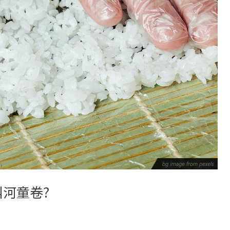
叫河童卷?