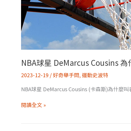
河
童
卷?
NBA球星 DeMarcus Cousin
2023-12-19
/
好奇舉手問
,
運動史波特
NBA球星 DeMarcus Cousins (卡森斯)為
NBA
閱讀全文 »
球
星
DeMarcus