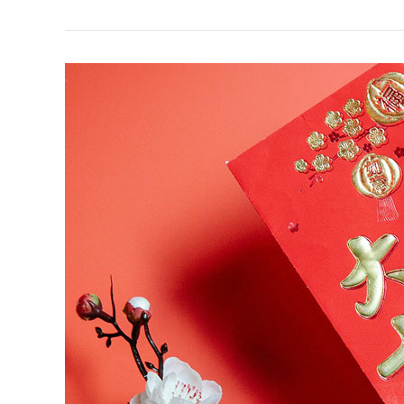
有
紅
色
以
外
的
顏
色
嗎?