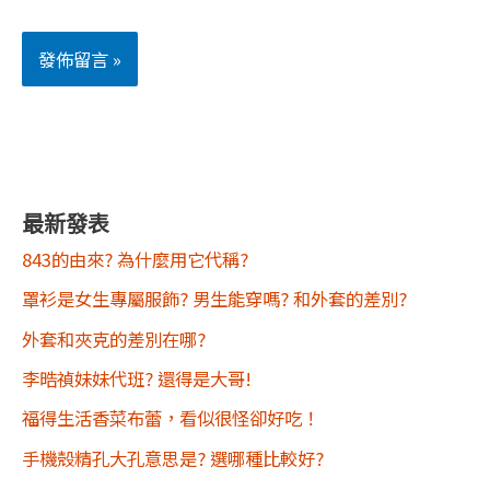
最新發表
843的由來? 為什麼用它代稱?
罩衫是女生專屬服飾? 男生能穿嗎? 和外套的差別?
外套和夾克的差別在哪?
李晧禎妹妹代班? 還得是大哥!
福得生活香菜布蕾，看似很怪卻好吃！
手機殼精孔大孔意思是? 選哪種比較好?