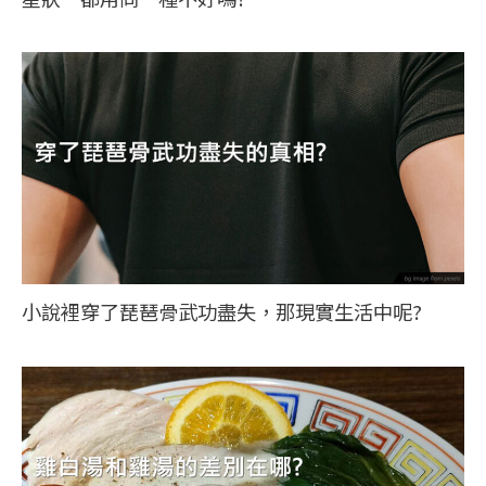
小說裡穿了琵琶骨武功盡失，那現實生活中呢?