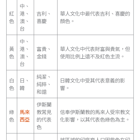
中、
紅
港、
吉利、
華人文化中最代表吉利、喜慶的
色
澳、
喜慶
顏色。
台
中、
黃
港、
富貴、
華人文化中代表財富與貴氣，但
色
澳、
金錢
使用比例上遠不及紅色主流。
台
純潔、
白
日、
日韓文化中受其代表意義的影
純粹、
色
韓
響。
和諧
伊斯蘭
綠
馬來
教常見
信奉伊斯蘭教的馬來人受宗教文
色
西亞
的代表
化影響，以其代表色綠色為主。
色
該區域的印度裔人口因紫色在印