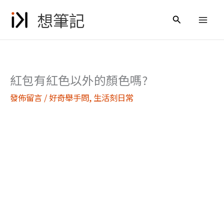
跳
想筆記
至
搜
主
尋
要
內
容
紅包有紅色以外的顏色嗎?
發佈留言
/
好奇舉手問
,
生活刻日常