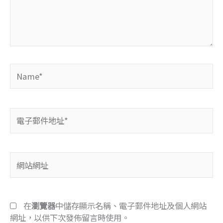
入
內
容...
Name*
電
子
郵
件
網
地
站
址
網
*
址
在
瀏覽器
中儲存顯示名稱、電子郵件地址及個人網站
網址，以供下次發佈留言時使用。