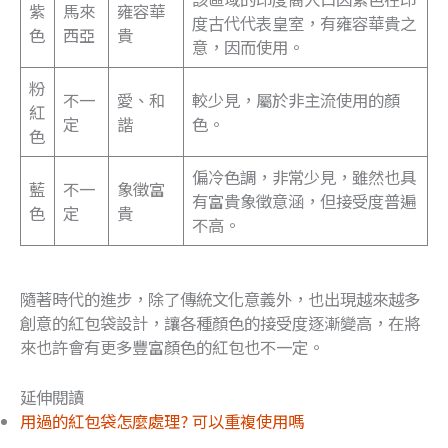
紫
馬來
雍容華
度古代代表皇室，有雍容華貴之
色
西亞
貴
意，因而使用。
粉
不一
愛、和
較少見，屬於非主流使用的顏
紅
定
諧
色。
色
偏冷色調，非常少見，雖然也具
藍
不一
象徵富
有富貴象徵意涵，但接受度普遍
色
定
貴
不高。
隨著時代的進步，除了傳統文化意義外，也出現越來越多
創意的紅包袋設計，讓各種顏色的接受度逐漸變高，在將
來也許會有更多豐富顏色的紅包也不一定。
延伸閱讀
用過的紅包袋怎麼處理? 可以重複使用嗎