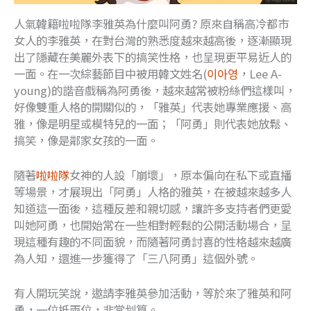
人氣韓籍啦啦隊李雅英為什麼叫阿勇? 原來自稱高冷都市
女人的李雅英，在對台灣的熟悉度越來越高後，逐漸顯現
出了隱藏在美麗外表下的搞笑性格，也呈現更平易近人的
一面。在一次綜藝節目中被用韓文姓名(
이아영
，Lee A-
young)的諧音戲稱為阿勇後，越來越常被粉絲們這樣叫，
好像雙重人格的開關似的，「雅英」代表她專業應援、高
雅，像是明星或模特兒的一面；「阿勇」則代表她放鬆、
搞笑，像是鄰家女孩的一面。
隨著
啦啦隊
女神的人設「崩壞」，原本偏向在私下或直播
等場景，才展現出「阿勇」人格的雅英，在被越來越多人
知道這一面後，這種反差和親切感，讓許多支持者們更愛
叫她阿勇，也開始常在一些相對輕鬆的公開活動場合，呈
現這種有趣的不同面貌，而隨著阿勇討喜的性格越來越廣
為人知，還進一步獲得了「三八阿勇」這個外號。
有人開玩笑說，邀請李雅英參加活動，等於來了雅英和阿
勇，一位抵兩位，非常划算。