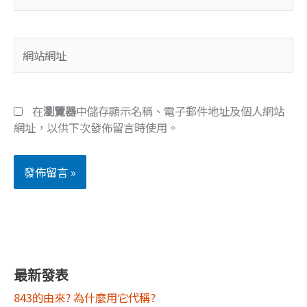
子
郵
件
網
地
站
址
網
*
址
在
瀏覽器
中儲存顯示名稱、電子郵件地址及個人網站
網址，以供下次發佈留言時使用。
最新發表
843的由來? 為什麼用它代稱?