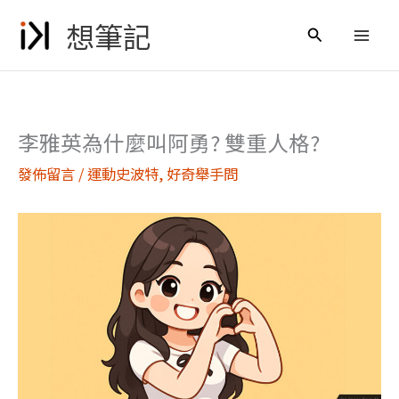
跳
想筆記
至
搜
主
尋
要
內
容
李雅英為什麼叫阿勇? 雙重人格?
發佈留言
/
運動史波特
,
好奇舉手問