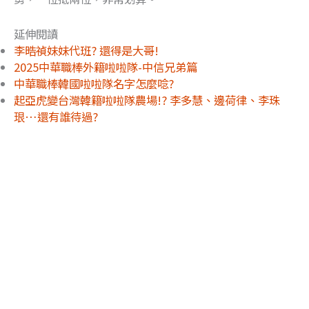
延伸閱讀
李晧禎妹妹代班? 還得是大哥!
2025中華職棒外籍啦啦隊-中信兄弟篇
中華職棒韓國啦啦隊名字怎麼唸?
起亞虎變台灣韓籍啦啦隊農場!? 李多慧、邊荷律、李珠
珢…還有誰待過?