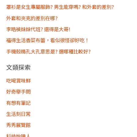
罩衫是女生專屬服飾? 男生能穿嗎? 和外套的差別?
外套和夾克的差別在哪?
李晧禎妹妹代班? 還得是大哥!
福得生活香菜布蕾，看似很怪卻好吃！
手機殼精孔大孔意思是? 選哪種比較好?
文類探索
吃喝賞味鮮
好奇舉手問
有想有筆記
生活刻日常
秀秀展覽館
科技始猿人