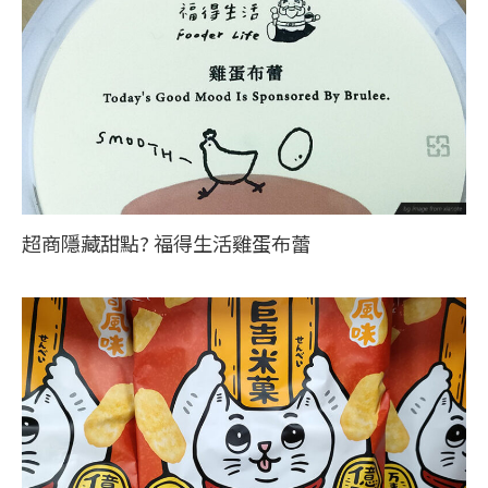
超商隱藏甜點? 福得生活雞蛋布蕾