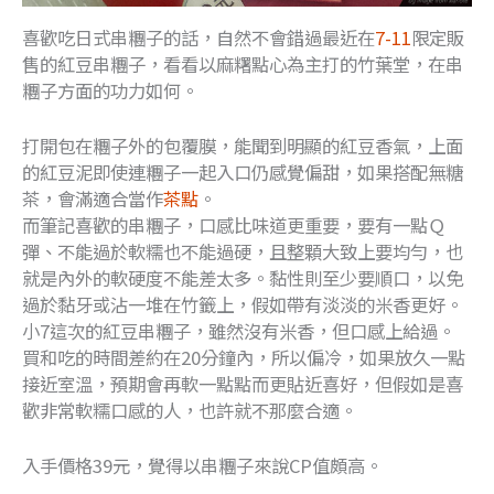
喜歡吃日式串糰子的話，自然不會錯過最近在
7-11
限定販
售的紅豆串糰子，看看以麻糬點心為主打的竹葉堂，在串
糰子方面的功力如何。
打開包在糰子外的包覆膜，能聞到明顯的紅豆香氣，上面
的紅豆泥即使連糰子一起入口仍感覺偏甜，如果搭配無糖
茶，會滿適合當作
茶點
。
而筆記喜歡的串糰子，口感比味道更重要，要有一點Ｑ
彈、不能過於軟糯也不能過硬，且整顆大致上要均勻，也
就是內外的軟硬度不能差太多。黏性則至少要順口，以免
過於黏牙或沾一堆在竹籤上，假如帶有淡淡的米香更好。
小7這次的紅豆串糰子，雖然沒有米香，但口感上給過。
買和吃的時間差約在20分鐘內，所以偏冷，如果放久一點
接近室溫，預期會再軟一點點而更貼近喜好，但假如是喜
歡非常軟糯口感的人，也許就不那麼合適。
入手價格39元，覺得以串糰子來說CP值頗高。