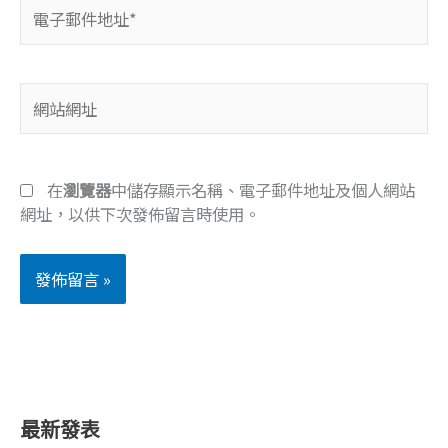
電
子
郵
件
網
地
站
址
網
*
址
在
瀏覽器
中儲存顯示名稱、電子郵件地址及個人網站
網址，以供下次發佈留言時使用。
最新發表