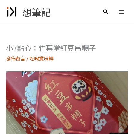
跳
想筆記
至
搜
主
尋
要
內
容
小7點心：竹葉堂紅豆串糰子
發佈留言
/
吃喝賞味鮮