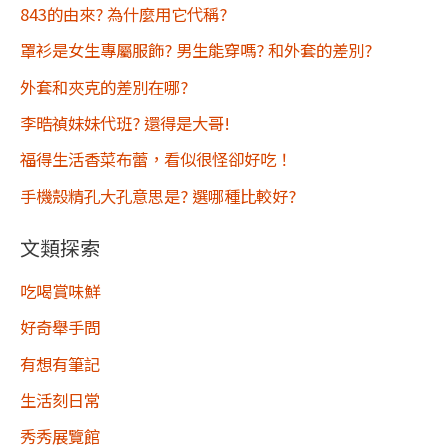
843的由來? 為什麼用它代稱?
罩衫是女生專屬服飾? 男生能穿嗎? 和外套的差別?
外套和夾克的差別在哪?
李晧禎妹妹代班? 還得是大哥!
福得生活香菜布蕾，看似很怪卻好吃！
手機殼精孔大孔意思是? 選哪種比較好?
文類探索
吃喝賞味鮮
好奇舉手問
有想有筆記
生活刻日常
秀秀展覽館