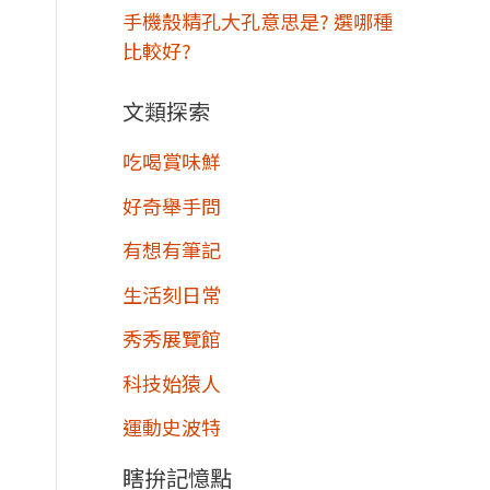
手機殼精孔大孔意思是? 選哪種
比較好?
文類探索
吃喝賞味鮮
好奇舉手問
有想有筆記
生活刻日常
秀秀展覽館
科技始猿人
運動史波特
瞎拚記憶點