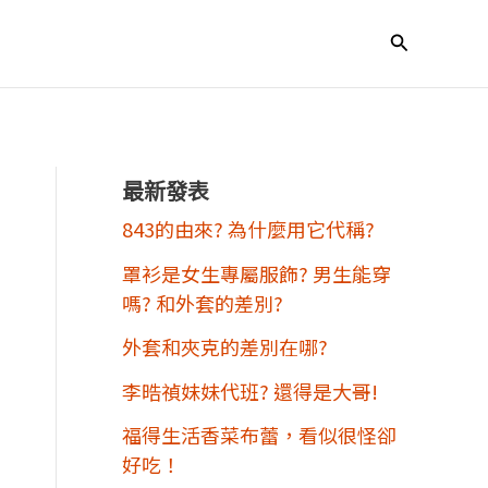
搜
尋
最新發表
843的由來? 為什麼用它代稱?
罩衫是女生專屬服飾? 男生能穿
嗎? 和外套的差別?
外套和夾克的差別在哪?
李晧禎妹妹代班? 還得是大哥!
福得生活香菜布蕾，看似很怪卻
好吃！