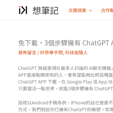
跳
想筆記
至
文類探索
合作
主
要
內
容
免下載，3個步驟擁有 ChatGPT
發佈留言
/
好奇舉手問
,
科技始猿人
ChatGPT 無疑是現在最多人討論的 AI聊
APP直接點開使用的人，會希望能夠比照這種
ChatGPT APP 下載，在 Google Play 或 A
只要靈活一點思考，就能3個步驟擁有 ChatGP
這裡以Android手機為例，iPhone的話也是差
方式，我們假設你已擁有ChatGPT的帳號。