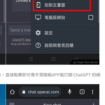
示，直接點擊即可像平常開啟APP般打開 ChatGPT 的網