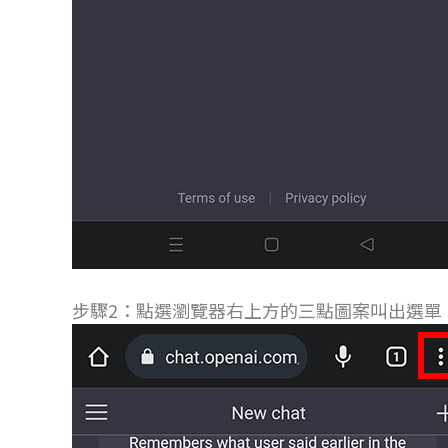
步驟2：點選瀏覽器右上方的三點圖案叫出選單