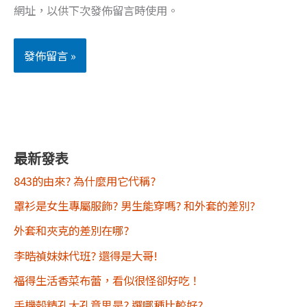
網址，以供下次發佈留言時使用。
最新發表
843的由來? 為什麼用它代稱?
罩衫是女生專屬服飾? 男生能穿嗎? 和外套的差別?
外套和夾克的差別在哪?
李晧禎妹妹代班? 還得是大哥!
福得生活香菜布蕾，看似很怪卻好吃！
手機殼精孔大孔意思是? 選哪種比較好?