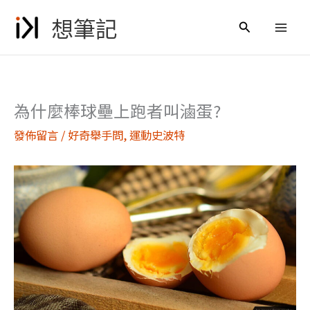
跳
想筆記
至
搜
主
尋
要
內
容
為什麼棒球壘上跑者叫滷蛋?
發佈留言
/
好奇舉手問
,
運動史波特