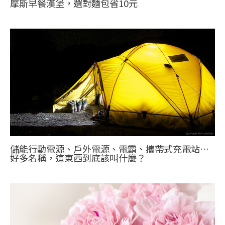
摩斯早餐漢堡，選對麵包省10元
儲能行動電源、戶外電源、電霸、攜帶式充電站…
好多名稱，這東西到底該叫什麼？