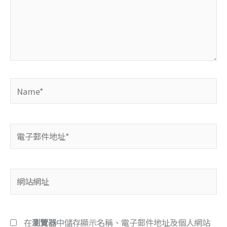
輸
入
內
容...
Name*
電
子
郵
件
網
地
站
址
網
*
址
在
瀏覽器
中儲存顯示名稱、電子郵件地址及個人網站