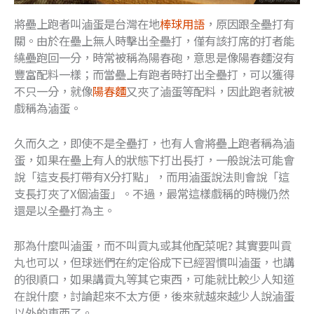
將壘上跑者叫滷蛋是台灣在地
棒球用語
，原因跟全壘打有
關。由於在壘上無人時擊出全壘打，僅有該打席的打者能
繞壘跑回一分，時常被稱為陽春砲，意思是像陽春麵沒有
豐富配料一樣；而當壘上有跑者時打出全壘打，可以獲得
不只一分，就像
陽春麵
又夾了滷蛋等配料，因此跑者就被
戲稱為滷蛋。
久而久之，即使不是全壘打，也有人會將壘上跑者稱為滷
蛋，如果在壘上有人的狀態下打出長打，一般說法可能會
說「這支長打帶有X分打點」，而用滷蛋說法則會說「這
支長打夾了X個滷蛋」。不過，最常這樣戲稱的時機仍然
還是以全壘打為主。
那為什麼叫滷蛋，而不叫貢丸或其他配菜呢? 其實要叫貢
丸也可以，但球迷們在約定俗成下已經習慣叫滷蛋，也講
的很順口，如果講貢丸等其它東西，可能就比較少人知道
在說什麼，討論起來不太方便，後來就越來越少人說滷蛋
以外的東西了。