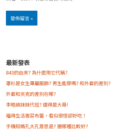
最新發表
843的由來? 為什麼用它代稱?
罩衫是女生專屬服飾? 男生能穿嗎? 和外套的差別?
外套和夾克的差別在哪?
李晧禎妹妹代班? 還得是大哥!
福得生活香菜布蕾，看似很怪卻好吃！
手機殼精孔大孔意思是? 選哪種比較好?