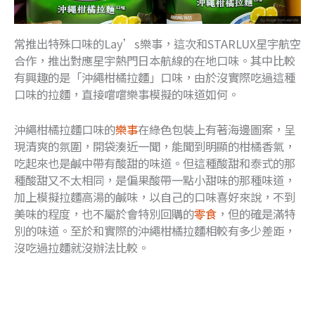
常推出特殊口味的Lay’s樂事，這次和STARLUX星宇航空
合作，推出對應星宇熱門日本航線的在地口味。其中比較
有興趣的是「沖繩柑橘拉麵」口味，由於沒實際吃過這種
口味的拉麵，直接嚐嚐樂事模擬的味道如何。
沖繩柑橘拉麵口味的
樂事
在綠色包裝上有著海邊圖案，呈
現清爽的氛圍，開袋湊近一聞，能聞到明顯的柑橘香氣，
吃起來也是鹹中帶有酸甜的味道。但這種酸甜和泰式的那
種酸甜又不太相同，是偏果酸帶一點小甜味的那種味道，
加上模擬拉麵高湯的鹹味，以自己的口味喜好來說，不到
美味的程度，也不屬於會特別回購的
零食
，但的確是滿特
別的味道。至於和實際的沖繩柑橘拉麵相較有多少差距，
沒吃過拉麵就沒辦法比較。