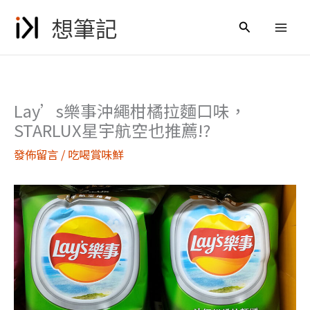
跳
想筆記
至
搜
主
尋
要
內
容
Lay’s樂事沖繩柑橘拉麵口味，
STARLUX星宇航空也推薦!?
發佈留言
/
吃喝賞味鮮