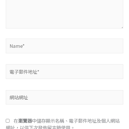
入
內
容...
Name*
電
子
郵
件
網
地
站
址
網
*
址
在
瀏覽器
中儲存顯示名稱、電子郵件地址及個人網站
網址，以供下次發佈留言時使用。